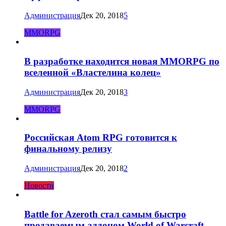
Администрация
Дек 20, 2018
5
MMORPG
В разработке находится новая MMORPG по
вселенной «Властелина колец»
Администрация
Дек 20, 2018
3
MMORPG
Российская Atom RPG готовится к
финальному релизу
Администрация
Дек 20, 2018
2
Новости
Battle for Azeroth стал самым быстро
продаваемым аддоном World of Warcraft