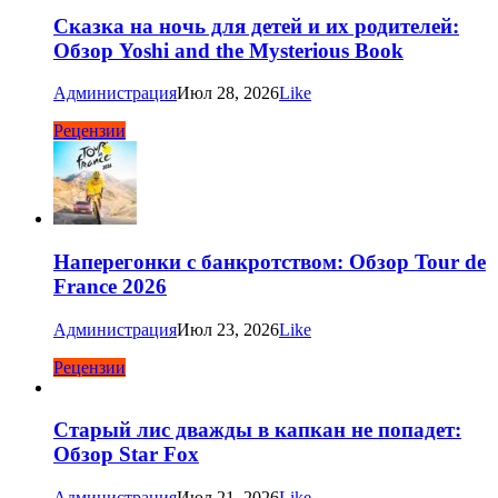
Сказка на ночь для детей и их родителей:
Обзор Yoshi and the Mysterious Book
Администрация
Июл 28, 2026
Like
Рецензии
Наперегонки с банкротством: Обзор Tour de
France 2026
Администрация
Июл 23, 2026
Like
Рецензии
Старый лис дважды в капкан не попадет:
Обзор Star Fox
Администрация
Июл 21, 2026
Like