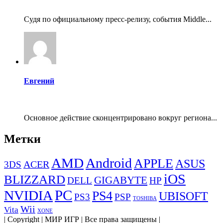
Судя по официальному пресс-релизу, события Middle...
Евгений
Основное действие сконцентрировано вокруг региона...
Метки
AMD
Android
APPLE
ASUS
ACER
3DS
iOS
BLIZZARD
GIGABYTE
DELL
HP
PC
NVIDIA
PS4
UBISOFT
PS3
PSP
TOSHIBA
Wii
Vita
XONE
| Copyright | МИР ИГР | Все права защищены |