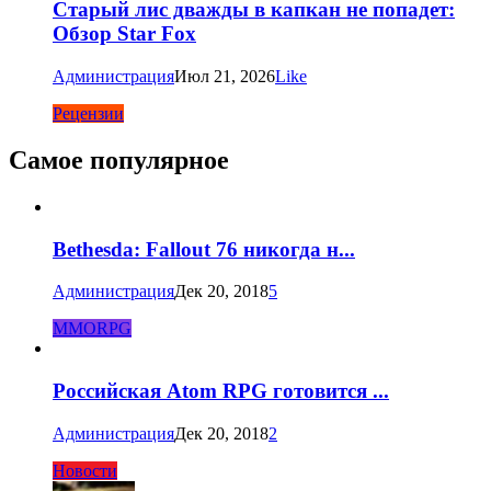
Старый лис дважды в капкан не попадет:
Обзор Star Fox
Администрация
Июл 21, 2026
Like
Рецензии
Самое популярное
Bethesda: Fallout 76 никогда н...
Администрация
Дек 20, 2018
5
MMORPG
Российская Atom RPG готовится ...
Администрация
Дек 20, 2018
2
Новости