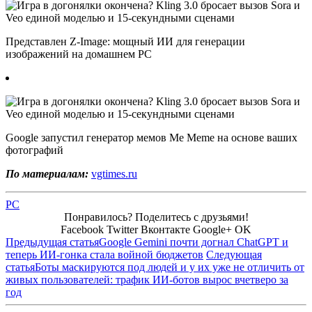
Представлен Z-Image: мощный ИИ для генерации
изображений на домашнем PC
Google запустил генератор мемов Me Meme на основе ваших
фотографий
По материалам:
vgtimes.ru
PC
Понравилось? Поделитесь с друзьями!
Facebook
Twitter
Вконтакте
Google+
OK
Предыдущая статья
Google Gemini почти догнал ChatGPT и
теперь ИИ-гонка стала войной бюджетов
Следующая
статья
Боты маскируются под людей и у их уже не отличить от
живых пользователей: трафик ИИ-ботов вырос вчетверо за
год