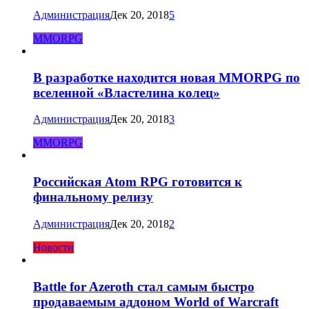
Администрация
Дек 20, 2018
5
MMORPG
В разработке находится новая MMORPG по
вселенной «Властелина колец»
Администрация
Дек 20, 2018
3
MMORPG
Российская Atom RPG готовится к
финальному релизу
Администрация
Дек 20, 2018
2
Новости
Battle for Azeroth стал самым быстро
продаваемым аддоном World of Warcraft