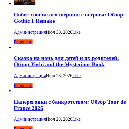
Побег хвостатого шершня с острова: Обзор
Gothic 1 Remake
Администрация
Июл 30, 2026
Like
Рецензии
Сказка на ночь для детей и их родителей:
Обзор Yoshi and the Mysterious Book
Администрация
Июл 28, 2026
Like
Рецензии
Наперегонки с банкротством: Обзор Tour de
France 2026
Администрация
Июл 23, 2026
Like
Рецензии