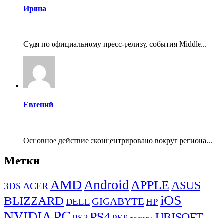
Ирина
Судя по официальному пресс-релизу, события Middle...
Евгений
Основное действие сконцентрировано вокруг региона...
Метки
AMD
Android
APPLE
ASUS
ACER
3DS
iOS
BLIZZARD
GIGABYTE
DELL
HP
PC
NVIDIA
PS4
UBISOFT
PS3
PSP