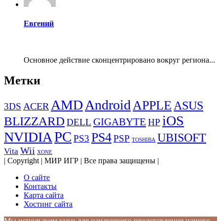
Евгений
Основное действие сконцентрировано вокруг региона...
Метки
AMD
Android
APPLE
ASUS
ACER
3DS
iOS
BLIZZARD
GIGABYTE
DELL
HP
PC
NVIDIA
PS4
UBISOFT
PS3
PSP
TOSHIBA
Wii
Vita
XONE
| Copyright | МИР ИГР | Все права защищены |
О сайте
Контакты
Карта сайта
Хостинг сайта
Мы используем куки для наилучшего представления нашего