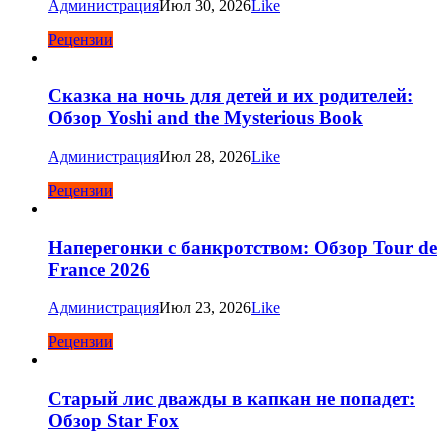
Администрация
Июл 30, 2026
Like
Рецензии
Сказка на ночь для детей и их родителей:
Обзор Yoshi and the Mysterious Book
Администрация
Июл 28, 2026
Like
Рецензии
Наперегонки с банкротством: Обзор Tour de
France 2026
Администрация
Июл 23, 2026
Like
Рецензии
Старый лис дважды в капкан не попадет:
Обзор Star Fox