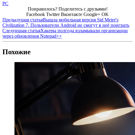
PC
Понравилось? Поделитесь с друзьями!
Facebook
Twitter
Вконтакте
Google+
OK
Предыдущая статья
Вышла мобильная версия Sid Meier's
Civilization 7. Пользователи Android не смогут в неё поиграть
Следующая статья
Хакеры полгода взламывали организации
через обновления Notepad++
Похожие