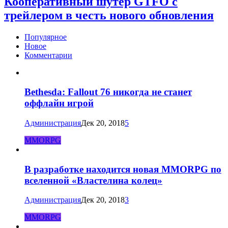
Кооперативный шутер GTFO с
трейлером в честь нового обновления
Популярное
Новое
Комментарии
Bethesda: Fallout 76 никогда не станет
оффлайн игрой
Администрация
Дек 20, 2018
5
MMORPG
В разработке находится новая MMORPG по
вселенной «Властелина колец»
Администрация
Дек 20, 2018
3
MMORPG