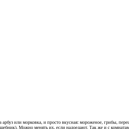
а арбуз или морковка, и просто вкусная: мороженое, грибы, пер
шебник). Можно менять их, если надоедают. Так же и с комнат