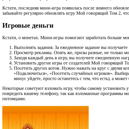
Кстати, последняя мини-игра появилась после зимнего обновл
забывайте регулярно обновлять игру Мой говорящий Том 2, чт
Игровые деньги
Кстати, о монетах. Мини-игры помогают заработать больше мон
Выполнять задания. За ежедневное задание вы получаете
Просмотр рекламы. Опять же, призы разные, не только м
Заходя каждый день в игру, вы получите ежедневную нагр
Установить другие игры от создателей Мой говорящий То
Посетить других котов. Нужно нажать на круг с двумя к
«Подключиться», «Посетить случайных игроков». Выбираете
минус уйдете, просто останетесь с тем, что есть), а може
Некоторые советуют взломать игру, чтобы самому установить у
повредить вашему телефону, так как взломанные программы могу
питомцами.