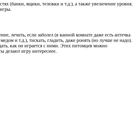
ях (банки, ящики, тележки и т.д.), а также увеличение уровня.
 игры.
ние, лечить, если заболел (в ванной комнате даже есть аптечка
ом и т.д.), тискать, гладить, даже ронять (но лучше не надо).
дать, как он играется с ними. Этих питомцев можно
ты делают игру интереснее.