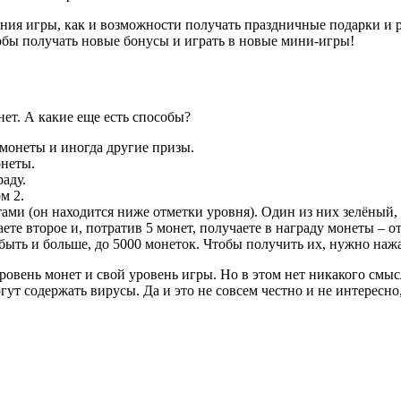
ения игры, как и возможности получать праздничные подарки и 
обы получать новые бонусы и играть в новые мини-игры!
ет. А какие еще есть способы?
 монеты и иногда другие призы.
онеты.
аду.
м 2.
отами (он находится ниже отметки уровня). Один из них зелёный
 второе и, потратив 5 монет, получаете в награду монеты – от 5 
т быть и больше, до 5000 монеток. Чтобы получить их, нужно нажа
ровень монет и свой уровень игры. Но в этом нет никакого смыс
т содержать вирусы. Да и это не совсем честно и не интересно,