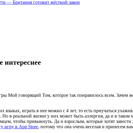
цсети — Британия готовит жёсткий закон
е интереснее
ы Мой говорящий Том, которое так понравилось всем. Зачем же 
 языках, играть в нее можно с 4 лет, то есть приучаться ухажива
 Но в реальной жизни у них может быть аллергия, да и в таком м
омцем, чтобы привыкнуть. Да и взрослым, которые хотят завести 
ту игру в App Store
, потому что она очень веселая и принесем ва