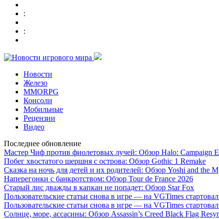
:
:
Новости
Железо
MMORPG
Консоли
Мобильные
Рецензии
Видео
Последнее обновление
Мастер Чиф против фиолетовых лучей: Обзор Halo: Campaign E
Побег хвостатого шершня с острова: Обзор Gothic 1 Remake
Сказка на ночь для детей и их родителей: Обзор Yoshi and the M
Наперегонки с банкротством: Обзор Tour de France 2026
Старый лис дважды в капкан не попадет: Обзор Star Fox
Пользовательские статьи снова в игре — на VGTimes стартова
Пользовательские статьи снова в игре — на VGTimes стартова
Солнце, море, ассасины: Обзор Assassin’s Creed Black Flag Resy