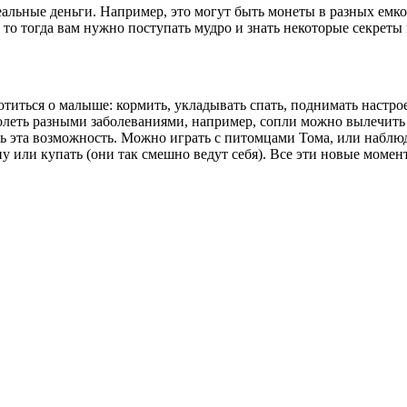
еальные деньги. Например, это могут быть монеты в разных емкост
, то тогда вам нужно поступать мудро и знать некоторые секреты
ботиться о малыше: кормить, укладывать спать, поднимать настрое
леть разными заболеваниями, например, сопли можно вылечить мед
ась эта возможность. Можно играть с питомцами Тома, или наблю
ну или купать (они так смешно ведут себя). Все эти новые момен