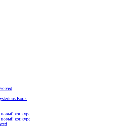
volved
ysterious Book
л новый конкурс
л новый конкурс
nced