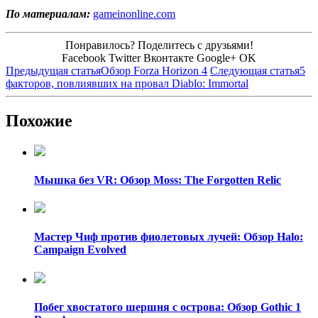
По материалам:
gameinonline.com
Понравилось? Поделитесь с друзьями!
Facebook
Twitter
Вконтакте
Google+
OK
Предыдущая статья
Обзор Forza Horizon 4
Следующая статья
5
факторов, повлиявших на провал Diablo: Immortal
Похожие
Мышка без VR: Обзор Moss: The Forgotten Relic
Мастер Чиф против фиолетовых лучей: Обзор Halo:
Campaign Evolved
Побег хвостатого шершня с острова: Обзор Gothic 1