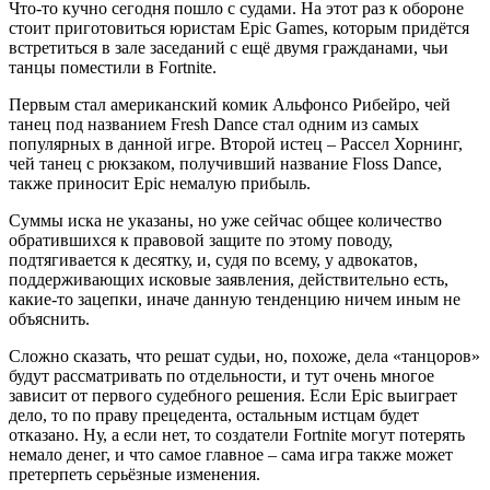
Что-то кучно сегодня пошло с судами. На этот раз к обороне
стоит приготовиться юристам Epic Games, которым придётся
встретиться в зале заседаний с ещё двумя гражданами, чьи
танцы поместили в Fortnite.
Первым стал американский комик Альфонсо Рибейро, чей
танец под названием Fresh Dance стал одним из самых
популярных в данной игре. Второй истец – Рассел Хорнинг,
чей танец с рюкзаком, получивший название Floss Dance,
также приносит Epic немалую прибыль.
Суммы иска не указаны, но уже сейчас общее количество
обратившихся к правовой защите по этому поводу,
подтягивается к десятку, и, судя по всему, у адвокатов,
поддерживающих исковые заявления, действительно есть,
какие-то зацепки, иначе данную тенденцию ничем иным не
объяснить.
Сложно сказать, что решат судьи, но, похоже, дела «танцоров»
будут рассматривать по отдельности, и тут очень многое
зависит от первого судебного решения. Если Epic выиграет
дело, то по праву прецедента, остальным истцам будет
отказано. Ну, а если нет, то создатели Fortnite могут потерять
немало денег, и что самое главное – сама игра также может
претерпеть серьёзные изменения.