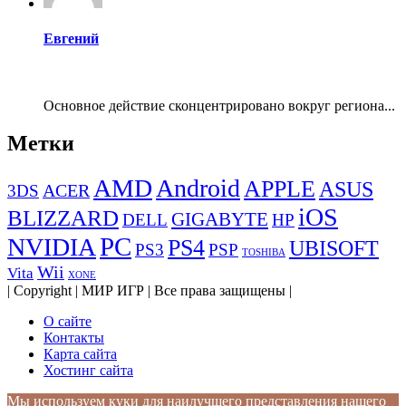
Евгений
Основное действие сконцентрировано вокруг региона...
Метки
AMD
Android
APPLE
ASUS
ACER
3DS
iOS
BLIZZARD
GIGABYTE
DELL
HP
PC
NVIDIA
PS4
UBISOFT
PS3
PSP
TOSHIBA
Wii
Vita
XONE
| Copyright | МИР ИГР | Все права защищены |
О сайте
Контакты
Карта сайта
Хостинг сайта
Мы используем куки для наилучшего представления нашего