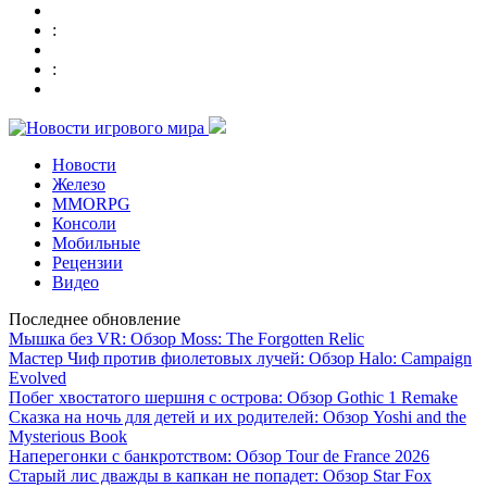
:
:
Новости
Железо
MMORPG
Консоли
Мобильные
Рецензии
Видео
Последнее обновление
Мышка без VR: Обзор Moss: The Forgotten Relic
Мастер Чиф против фиолетовых лучей: Обзор Halo: Campaign
Evolved
Побег хвостатого шершня с острова: Обзор Gothic 1 Remake
Сказка на ночь для детей и их родителей: Обзор Yoshi and the
Mysterious Book
Наперегонки с банкротством: Обзор Tour de France 2026
Старый лис дважды в капкан не попадет: Обзор Star Fox