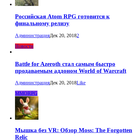
Российская Atom RPG готовится к
финальному релизу
Администрация
Дек 20, 2018
2
Новости
Battle for Azeroth стал самым быстро
продаваемым аддоном World of Warcraft
Администрация
Дек 20, 2018
Like
MMORPG
Мышка без VR: Обзор Moss: The Forgotten
Relic