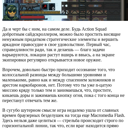
Да и черт бы с ним, на самом деле. Будь Action Squad
добротным сайдскроллером, можно было простить висящие
ненужным придатком стратегические элементы и вершить
аркадное правосудие в свое удовольствие. Первый час,
справедливости ради, так и делаешь — благо задачи
варьируются, локации растут вширь и ввысь, а на экране
экипировки регулярно открывается новое оружие.
Впрочем, довольно быстро приходит осознание того, что
колоссальной разницы между большими уровнями и
маленькими, равно как и между спасением заложников и
арестом наркобаронов, нет. Потому что ты уже n-цатую
миссию кряду только тем и занимаешься, что, простите,
кикаешь доры и зажимаешь кнопку огня, пока с того конца не
перестанут отвечать тем же.
В сугубо шутерном смысле игра недалеко ушла от славных
времен браузерных безделушек на тогда еще Macromedia Flash.
Здесь нельзя даже целиться — стрельба происходит строго по
горизонтальной линии, так что, если враг находится прямо