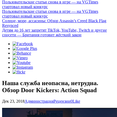
Пользовательские статьи снова в игре — на VGTimes
стартовал новый конкурс
Пользовательские статьи снова в игре — на VGTimes
стартовал новый конкурс
Солнце, море, ассасины: Обзор Assassin’s Creed Black Flag
Resynced
Детям до 16 лет запретят TikTok, YouTube, Twitch и другие
соцсети — Британия готовит жёсткий закон
Наша служба неопасна, нетрудна.
Обзор Door Kickers: Action Squad
Дек 23, 2018
Администрация
Рецензии
0
Like