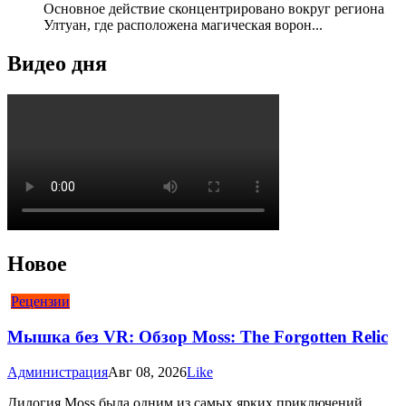
Основное действие сконцентрировано вокруг региона
Ултуан, где расположена магическая ворон...
Видео дня
Новое
Рецензии
Мышка без VR: Обзор Moss: The Forgotten Relic
Администрация
Авг 08, 2026
Like
Дилогия Moss была одним из самых ярких приключений,