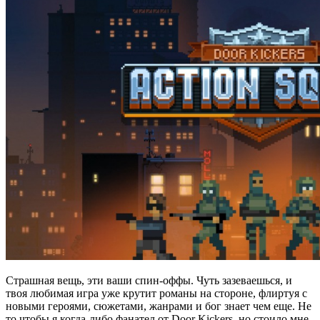
Страшная вещь, эти ваши спин-оффы. Чуть зазеваешься, и
твоя любимая игра уже крутит романы на стороне, флиртуя с
новыми героями, сюжетами, жанрами и бог знает чем еще. Не
то чтобы я когда-либо фанател от Door Kickers, но стоило мне