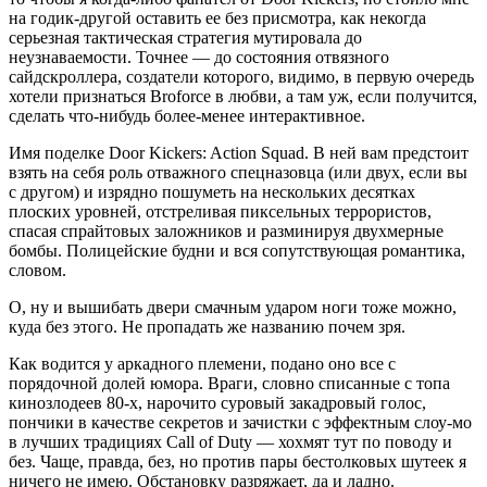
на годик-другой оставить ее без присмотра, как некогда
серьезная тактическая стратегия мутировала до
неузнаваемости. Точнее — до состояния отвязного
сайдскроллера, создатели которого, видимо, в первую очередь
хотели признаться Broforce в любви, а там уж, если получится,
сделать что-нибудь более-менее интерактивное.
Имя поделке Door Kickers: Action Squad. В ней вам предстоит
взять на себя роль отважного спецназовца (или двух, если вы
с другом) и изрядно пошуметь на нескольких десятках
плоских уровней, отстреливая пиксельных террористов,
спасая спрайтовых заложников и разминируя двухмерные
бомбы. Полицейские будни и вся сопутствующая романтика,
словом.
О, ну и вышибать двери смачным ударом ноги тоже можно,
куда без этого. Не пропадать же названию почем зря.
Как водится у аркадного племени, подано оно все с
порядочной долей юмора. Враги, словно списанные с топа
кинозлодеев 80-х, нарочито суровый закадровый голос,
пончики в качестве секретов и зачистки с эффектным слоу-мо
в лучших традициях Call of Duty — хохмят тут по поводу и
без. Чаще, правда, без, но против пары бестолковых шутеек я
ничего не имею. Обстановку разряжает, да и ладно.