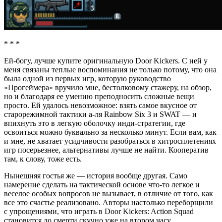
* * *
Ей-богу, лучше купите оригинальную Door Kickers. С ней у
меня связаны теплые воспоминания не только потому, что она
была одной из первых игр, которую руководство
«Прогеймера» вручило мне, бестолковому стажеру, на обзор,
но и благодаря ее умению преподносить сложные вещи
просто. Ей удалось невозможное: взять самое вкусное от
старорежимной тактики а-ля Rainbow Six 3 и SWAT — и
впихнуть это в легкую оболочку инди-стратегии, где
освоиться можно буквально за несколько минут. Если вам, как
и мне, не хватает усидчивости разобраться в хитросплетениях
игр посерьезнее, альтернативы лучше не найти. Кооператив
там, к слову, тоже есть.
Нынешняя гостья же — история вообще другая. Само
намерение сделать на тактической основе что-то легкое и
веселое особых вопросов не вызывает, в отличие от того, как
все это счастье реализовано. Авторы настолько переборщили
с упрощениями, что играть в Door Kickers: Action Squad
становится до смерти скучно уже на втором часу.