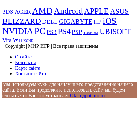
AMD
Android
APPLE
ASUS
ACER
3DS
iOS
BLIZZARD
GIGABYTE
DELL
HP
PC
NVIDIA
PS4
UBISOFT
PS3
PSP
TOSHIBA
Wii
Vita
XONE
| Copyright | МИР ИГР | Все права защищены |
О сайте
Контакты
Карта сайта
Хостинг сайта
Мы используем куки для наилучшего представления нашего
сайта. Если Вы продолжите использовать сайт, мы будем
считать что Вас это устраивает.
Ok
Подробности