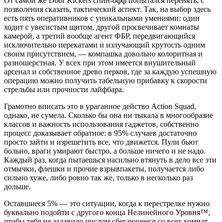
От самой же Door Kickers спин-офф попытался перенять, с
позволения сказать, тактический аспект. Так, на выбор здесь
есть пять оперативников с уникальными умениями: один
ходит с увесистым щитом, другой просвечивает комнаты
камерой, а третий вообще агент ФБР, передвигающийся
исключительно перекатами и излучающий крутость одним
своим присутствием, — компашка довольно колоритная и
разношерстная. У всех при этом имеется внушительный
арсенал и собственное древо перков, где за каждую успешную
операцию можно получить табельную прибавку к скорости
стрельбы или прочности лайфбара.
Грамотно вписать это в ураганное действо Action Squad,
однако, не сумела. Сколько бы она ни тыкала в многообразие
классов и важность использования гаджетов, собственно
процесс доказывает обратное: в 95% случаев достаточно
просто зайти и изрешетить все, что движется. Пули бьют
больно, враги умирают быстро, а больше ничего и не надо.
Каждый раз, когда пытаешься насильно втянуть в дело все эти
отмычки, флешки и прочие взрывпакеты, получается либо
сильно хуже, либо ровно так же, только в несколько раз
дольше.
Оставшиеся 5% — это ситуации, когда к перестрелке нужно
буквально подойти с другого конца Нелинейного Уровня™,
чтобы тебя не задавило числом сбегающееся со всех комнат