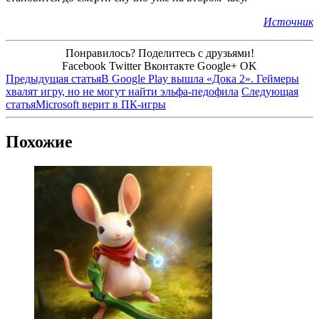
Источник
Понравилось? Поделитесь с друзьями!
Facebook
Twitter
Вконтакте
Google+
OK
Предыдущая статья
В Google Play вышла «Дока 2». Геймеры
хвалят игру, но не могут найти эльфа-педофила
Следующая
статья
Microsoft верит в ПК-игры
Похожие