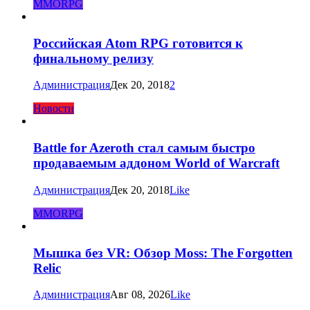
MMORPG
Российская Atom RPG готовится к
финальному релизу
Администрация
Дек 20, 2018
2
Новости
Battle for Azeroth стал самым быстро
продаваемым аддоном World of Warcraft
Администрация
Дек 20, 2018
Like
MMORPG
Мышка без VR: Обзор Moss: The Forgotten
Relic
Администрация
Авг 08, 2026
Like