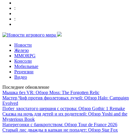
:
:
Новости
Железо
MMORPG
Консоли
Мобильные
Рецензии
Видео
Последнее обновление
Мышка без VR: Обзор Moss: The Forgotten Relic
Мастер Чиф против фиолетовых лучей: Обзор Halo: Campaign
Evolved
Побег хвостатого шершня с острова: Обзор Gothic 1 Remake
Сказка на ночь для детей и их родителей: Обзор Yoshi and the
Mysterious Book
Наперегонки с банкротством: Обзор Tour de France 2026
Старый лис дважды в капкан не попадет: Обзор Star Fox