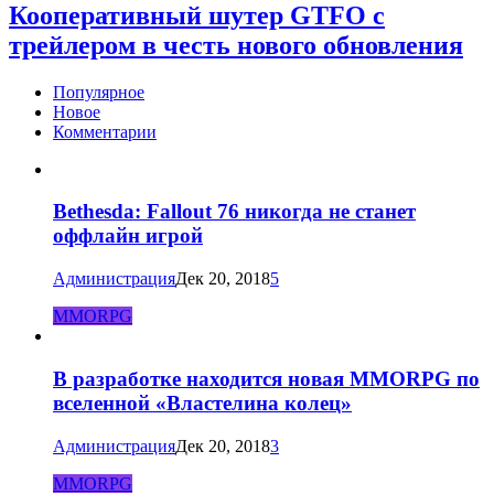
Кооперативный шутер GTFO с
трейлером в честь нового обновления
Популярное
Новое
Комментарии
Bethesda: Fallout 76 никогда не станет
оффлайн игрой
Администрация
Дек 20, 2018
5
MMORPG
В разработке находится новая MMORPG по
вселенной «Властелина колец»
Администрация
Дек 20, 2018
3
MMORPG