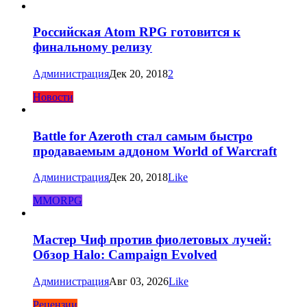
Российская Atom RPG готовится к
финальному релизу
Администрация
Дек 20, 2018
2
Новости
Battle for Azeroth стал самым быстро
продаваемым аддоном World of Warcraft
Администрация
Дек 20, 2018
Like
MMORPG
Мастер Чиф против фиолетовых лучей:
Обзор Halo: Campaign Evolved
Администрация
Авг 03, 2026
Like
Рецензии