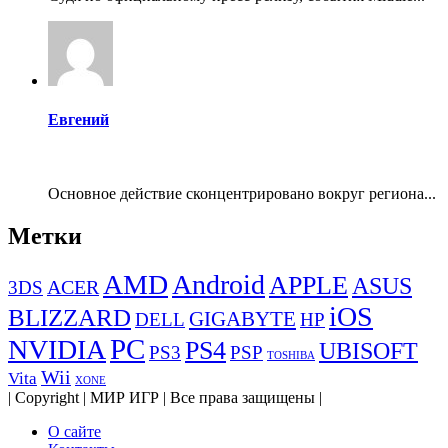
Евгений
Основное действие сконцентрировано вокруг региона...
Метки
AMD
Android
APPLE
ASUS
ACER
3DS
iOS
BLIZZARD
GIGABYTE
DELL
HP
PC
NVIDIA
PS4
UBISOFT
PS3
PSP
TOSHIBA
Wii
Vita
XONE
| Copyright | МИР ИГР | Все права защищены |
О сайте