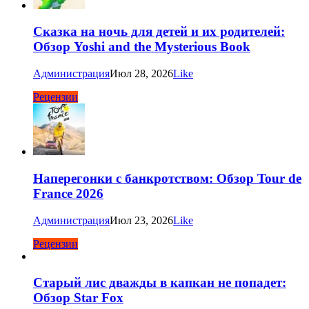
Сказка на ночь для детей и их родителей:
Обзор Yoshi and the Mysterious Book
Администрация
Июл 28, 2026
Like
Рецензии
Наперегонки с банкротством: Обзор Tour de
France 2026
Администрация
Июл 23, 2026
Like
Рецензии
Старый лис дважды в капкан не попадет:
Обзор Star Fox