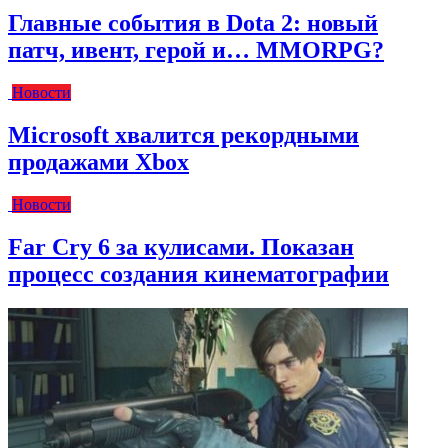
Главные события в Dota 2: новый
патч, ивент, герой и… MMORPG?
Новости
Microsoft хвалится рекордными
продажами Xbox
Новости
Far Cry 6 за кулисами. Показан
процесс создания кинематографии