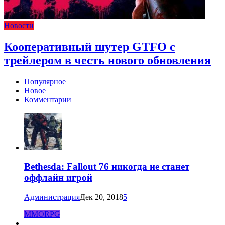
Новости
Кооперативный шутер GTFO с
трейлером в честь нового обновления
Популярное
Новое
Комментарии
Bethesda: Fallout 76 никогда не станет
оффлайн игрой
Администрация
Дек 20, 2018
5
MMORPG