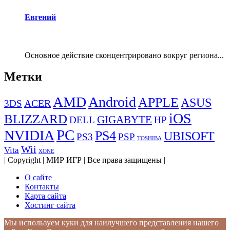
Евгений
Основное действие сконцентрировано вокруг региона...
Метки
AMD
Android
APPLE
ASUS
ACER
3DS
iOS
BLIZZARD
GIGABYTE
DELL
HP
PC
NVIDIA
PS4
UBISOFT
PS3
PSP
TOSHIBA
Wii
Vita
XONE
| Copyright | МИР ИГР | Все права защищены |
О сайте
Контакты
Карта сайта
Хостинг сайта
Мы используем куки для наилучшего представления нашего