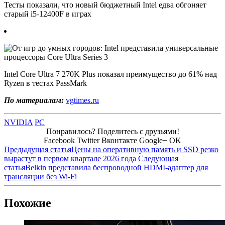
Тесты показали, что новый бюджетный Intel едва обгоняет
старый i5-12400F в играх
Intel Core Ultra 7 270K Plus показал преимущество до 61% над
Ryzen в тестах PassMark
По материалам:
vgtimes.ru
NVIDIA
PC
Понравилось? Поделитесь с друзьями!
Facebook
Twitter
Вконтакте
Google+
OK
Предыдущая статья
Цены на оперативную память и SSD резко
вырастут в первом квартале 2026 года
Следующая
статья
Belkin представила беспроводной HDMI-адаптер для
трансляции без Wi-Fi
Похожие