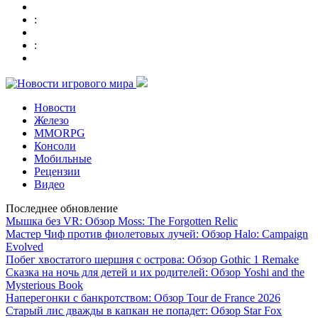
:
:
Новости
Железо
MMORPG
Консоли
Мобильные
Рецензии
Видео
Последнее обновление
Мышка без VR: Обзор Moss: The Forgotten Relic
Мастер Чиф против фиолетовых лучей: Обзор Halo: Campaign
Evolved
Побег хвостатого шершня с острова: Обзор Gothic 1 Remake
Сказка на ночь для детей и их родителей: Обзор Yoshi and the
Mysterious Book
Наперегонки с банкротством: Обзор Tour de France 2026
Старый лис дважды в капкан не попадет: Обзор Star Fox