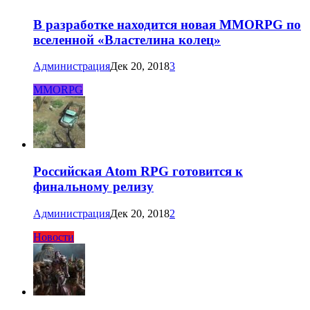
В разработке находится новая MMORPG по
вселенной «Властелина колец»
Администрация
Дек 20, 2018
3
MMORPG
Российская Atom RPG готовится к
финальному релизу
Администрация
Дек 20, 2018
2
Новости