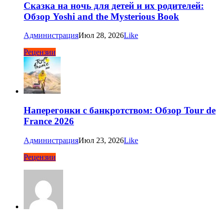
Сказка на ночь для детей и их родителей:
Обзор Yoshi and the Mysterious Book
Администрация
Июл 28, 2026
Like
Рецензии
Наперегонки с банкротством: Обзор Tour de
France 2026
Администрация
Июл 23, 2026
Like
Рецензии