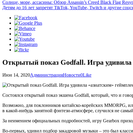
Солнце, море, ассасины: Обзор Assassin’s Creed Black Flag Resy
Детям до 16 лет запретят TikTok, YouTube, Twitch и другие со
Открытый показ Godfall. Игра удивила
Июн 14, 2020
Администрация
Новости
0
Like
Состоялся открытый показ экшена Godfall, который, что и гов
Возможно, для поклонников китайско-корейских MMORPG, или ка
в какой-нибудь занятной фэнтези-атмосфере, случился не сам
За неимением официальных подробностей, игру Gearbox приход
Во-первых, удивил подбор закадровой музыки – это был класси