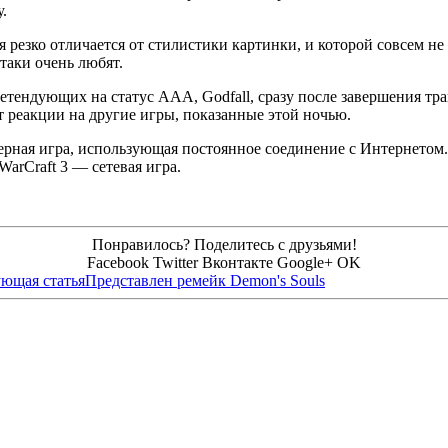
.
ая резко отличается от стилистики картинки, и которой совсем н
 таки очень любят.
ретендующих на статус ААА, Godfall, сразу после завершения тр
т реакции на другие игры, показанные этой ночью.
терная игра, использующая постоянное соединение с Интернетом.
WarCraft 3 — сетевая игра.
Понравилось? Поделитесь с друзьями!
Facebook
Twitter
Вконтакте
Google+
OK
ющая статья
Представлен ремейк Demon's Souls