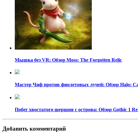
Мышка без VR: Обзор Moss: The Forgotten Relic
Мастер Чиф против фиолетовых лучей: Обзор Halo: C
Побег хвостатого шершня с острова: Обзор Gothic 1 R
Добавить комментарий