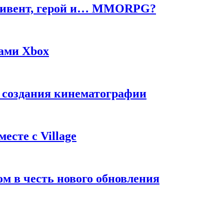
ч, ивент, герой и… MMORPG?
жами Xbox
с создания кинематографии
есте с Village
м в честь нового обновления