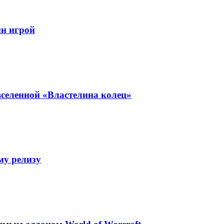
йн игрой
селенной «Властелина колец»
му релизу