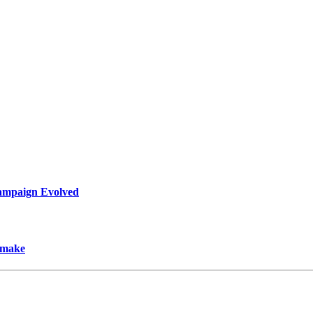
ampaign Evolved
emake