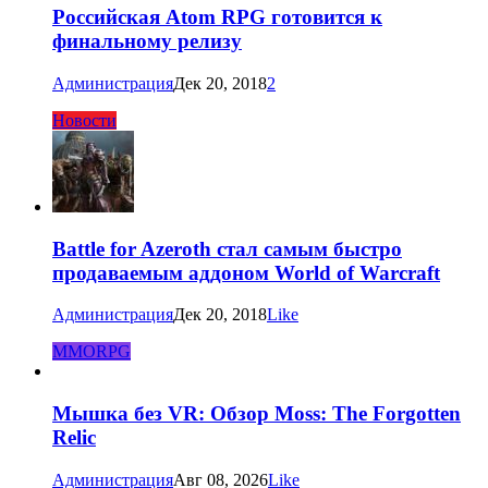
Российская Atom RPG готовится к
финальному релизу
Администрация
Дек 20, 2018
2
Новости
Battle for Azeroth стал самым быстро
продаваемым аддоном World of Warcraft
Администрация
Дек 20, 2018
Like
MMORPG
Мышка без VR: Обзор Moss: The Forgotten
Relic
Администрация
Авг 08, 2026
Like