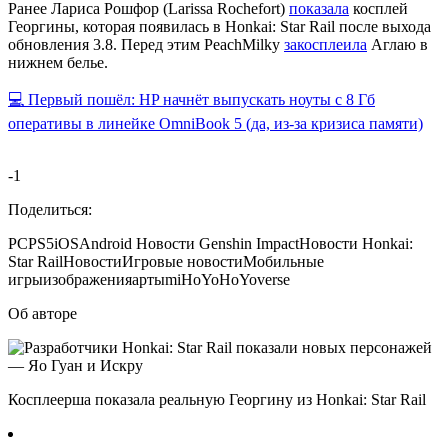
Ранее Лариса Рошфор (Larissa Rochefort)
показала
косплей
Георгины, которая появилась в Honkai: Star Rail после выхода
обновления 3.8. Перед этим PeachMilky
закосплеила
Аглаю в
нижнем белье.
💻 Первый пошёл: HP начнёт выпускать ноуты с 8 Гб
оперативы в линейке OmniBook 5 (да, из-за кризиса памяти)
-1
Поделиться:
PC
PS5
iOS
Android
Новости Genshin Impact
Новости Honkai:
Star Rail
Новости
Игровые новости
Мобильные
игры
изображения
арты
miHoYo
HoYoverse
Об авторе
Косплеерша показала реальную Георгину из Honkai: Star Rail