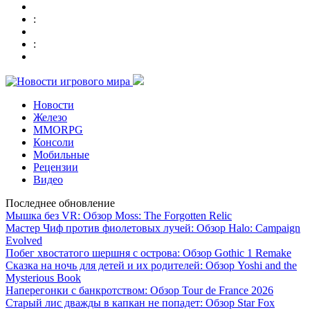
:
:
Новости
Железо
MMORPG
Консоли
Мобильные
Рецензии
Видео
Последнее обновление
Мышка без VR: Обзор Moss: The Forgotten Relic
Мастер Чиф против фиолетовых лучей: Обзор Halo: Campaign
Evolved
Побег хвостатого шершня с острова: Обзор Gothic 1 Remake
Сказка на ночь для детей и их родителей: Обзор Yoshi and the
Mysterious Book
Наперегонки с банкротством: Обзор Tour de France 2026
Старый лис дважды в капкан не попадет: Обзор Star Fox