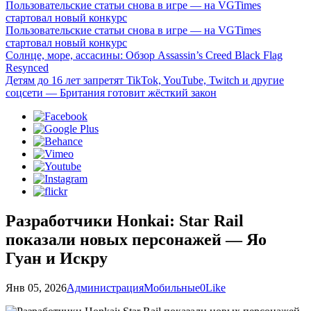
Пользовательские статьи снова в игре — на VGTimes
стартовал новый конкурс
Пользовательские статьи снова в игре — на VGTimes
стартовал новый конкурс
Солнце, море, ассасины: Обзор Assassin’s Creed Black Flag
Resynced
Детям до 16 лет запретят TikTok, YouTube, Twitch и другие
соцсети — Британия готовит жёсткий закон
Разработчики Honkai: Star Rail
показали новых персонажей — Яо
Гуан и Искру
Янв 05, 2026
Администрация
Мобильные
0
Like