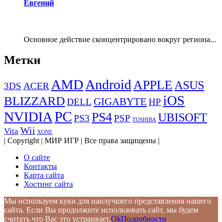
Евгений
Основное действие сконцентрировано вокруг региона...
Метки
AMD
Android
APPLE
ASUS
ACER
3DS
iOS
BLIZZARD
GIGABYTE
DELL
HP
PC
NVIDIA
PS4
UBISOFT
PS3
PSP
TOSHIBA
Wii
Vita
XONE
| Copyright | МИР ИГР | Все права защищены |
О сайте
Контакты
Карта сайта
Хостинг сайта
Мы используем куки для наилучшего представления нашего
сайта. Если Вы продолжите использовать сайт, мы будем
считать что Вас это устраивает.
Ok
Подробности