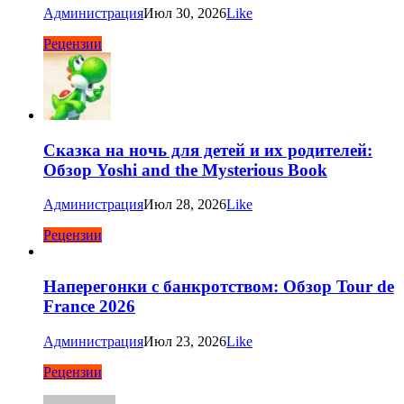
Администрация
Июл 30, 2026
Like
Рецензии
Сказка на ночь для детей и их родителей:
Обзор Yoshi and the Mysterious Book
Администрация
Июл 28, 2026
Like
Рецензии
Наперегонки с банкротством: Обзор Tour de
France 2026
Администрация
Июл 23, 2026
Like
Рецензии