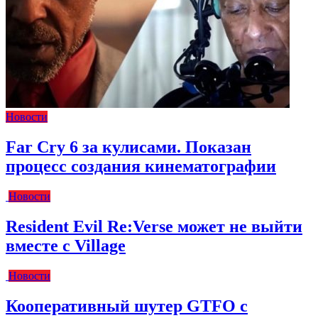
Новости
Far Cry 6 за кулисами. Показан
процесс создания кинематографии
Новости
Resident Evil Re:Verse может не выйти
вместе с Village
Новости
Кооперативный шутер GTFO с