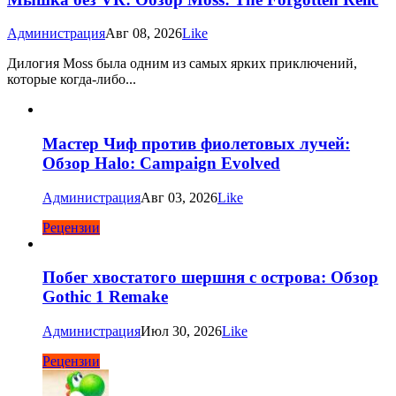
Администрация
Авг 08, 2026
Like
Дилогия Moss была одним из самых ярких приключений,
которые когда-либо...
Мастер Чиф против фиолетовых лучей:
Обзор Halo: Campaign Evolved
Администрация
Авг 03, 2026
Like
Рецензии
Побег хвостатого шершня с острова: Обзор
Gothic 1 Remake
Администрация
Июл 30, 2026
Like
Рецензии