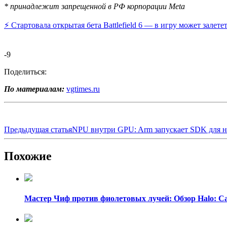
* принадлежит запрещенной в РФ корпорации Meta
⚡️ Стартовала открытая бета Battlefield 6 — в игру может зале
-9
Поделиться:
По материалам:
vgtimes.ru
Предыдущая статья
NPU внутри GPU: Arm запускает SDK для н
Похожие
Мастер Чиф против фиолетовых лучей: Обзор Halo: C