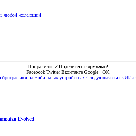
теть любой желающий
Понравилось? Поделитесь с друзьями!
Facebook
Twitter
Вконтакте
Google+
OK
ейрографики на мобильных устройствах
Следующая статья
ИИ-ст
ampaign Evolved