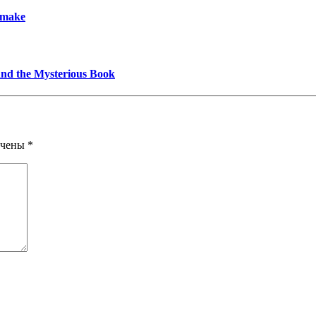
emake
and the Mysterious Book
ечены
*