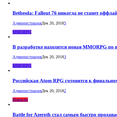
Bethesda: Fallout 76 никогда не станет оффла
Администрация
Дек 20, 2018
5
MMORPG
В разработке находится новая MMORPG по в
Администрация
Дек 20, 2018
3
MMORPG
Российская Atom RPG готовится к финально
Администрация
Дек 20, 2018
2
Новости
Battle for Azeroth стал самым быстро продав