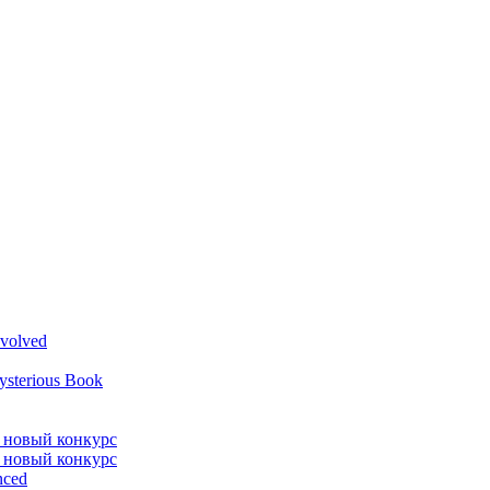
volved
ysterious Book
л новый конкурс
л новый конкурс
nced