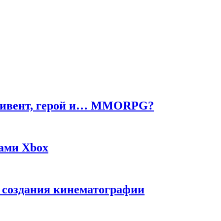
ч, ивент, герой и… MMORPG?
жами Xbox
с создания кинематографии