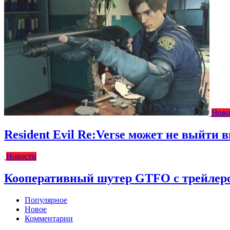
Ново
Resident Evil Re:Verse может не выйти вм
Новости
Кооперативный шутер GTFO с трейлеро
Популярное
Новое
Комментарии