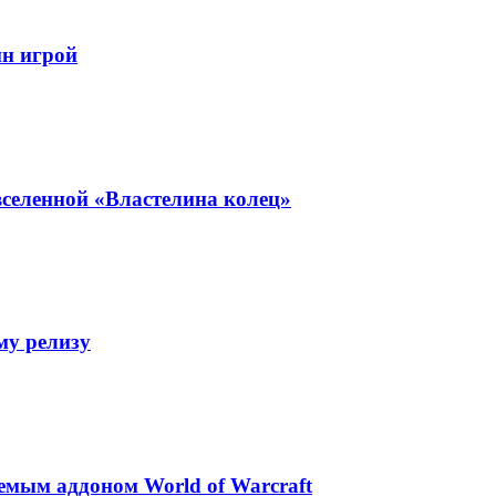
йн игрой
селенной «Властелина колец»
му релизу
аемым аддоном World of Warcraft