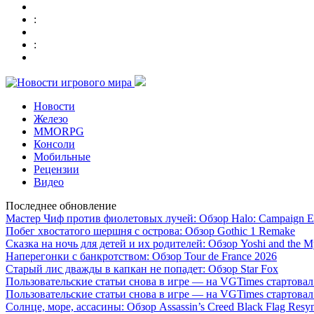
:
:
Новости
Железо
MMORPG
Консоли
Мобильные
Рецензии
Видео
Последнее обновление
Мастер Чиф против фиолетовых лучей: Обзор Halo: Campaign E
Побег хвостатого шершня с острова: Обзор Gothic 1 Remake
Сказка на ночь для детей и их родителей: Обзор Yoshi and the M
Наперегонки с банкротством: Обзор Tour de France 2026
Старый лис дважды в капкан не попадет: Обзор Star Fox
Пользовательские статьи снова в игре — на VGTimes стартова
Пользовательские статьи снова в игре — на VGTimes стартова
Солнце, море, ассасины: Обзор Assassin’s Creed Black Flag Resy