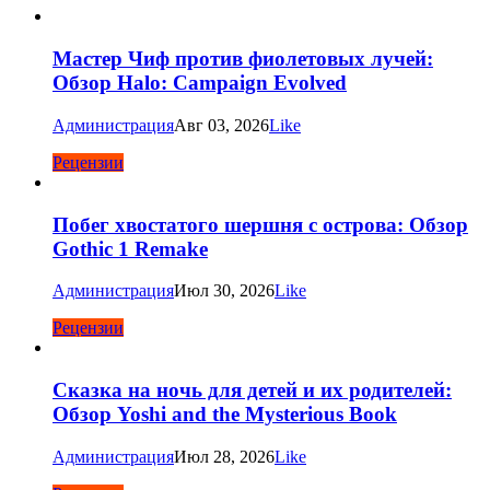
Мастер Чиф против фиолетовых лучей:
Обзор Halo: Campaign Evolved
Администрация
Авг 03, 2026
Like
Рецензии
Побег хвостатого шершня с острова: Обзор
Gothic 1 Remake
Администрация
Июл 30, 2026
Like
Рецензии
Сказка на ночь для детей и их родителей:
Обзор Yoshi and the Mysterious Book
Администрация
Июл 28, 2026
Like