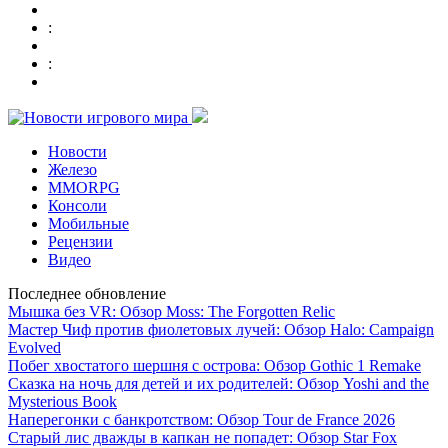
:
:
Новости
Железо
MMORPG
Консоли
Мобильные
Рецензии
Видео
Последнее обновление
Мышка без VR: Обзор Moss: The Forgotten Relic
Мастер Чиф против фиолетовых лучей: Обзор Halo: Campaign
Evolved
Побег хвостатого шершня с острова: Обзор Gothic 1 Remake
Сказка на ночь для детей и их родителей: Обзор Yoshi and the
Mysterious Book
Наперегонки с банкротством: Обзор Tour de France 2026
Старый лис дважды в капкан не попадет: Обзор Star Fox