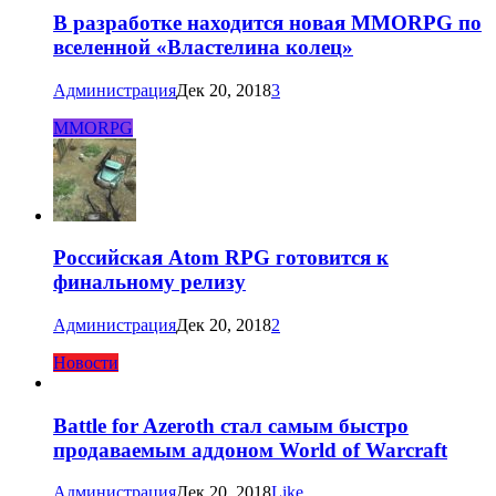
В разработке находится новая MMORPG по
вселенной «Властелина колец»
Администрация
Дек 20, 2018
3
MMORPG
Российская Atom RPG готовится к
финальному релизу
Администрация
Дек 20, 2018
2
Новости
Battle for Azeroth стал самым быстро
продаваемым аддоном World of Warcraft
Администрация
Дек 20, 2018
Like