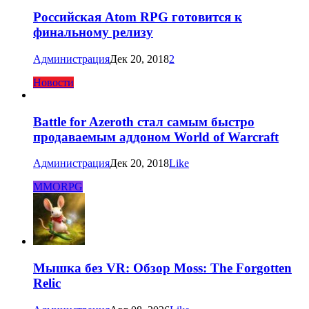
Российская Atom RPG готовится к
финальному релизу
Администрация
Дек 20, 2018
2
Новости
Battle for Azeroth стал самым быстро
продаваемым аддоном World of Warcraft
Администрация
Дек 20, 2018
Like
MMORPG
Мышка без VR: Обзор Moss: The Forgotten
Relic