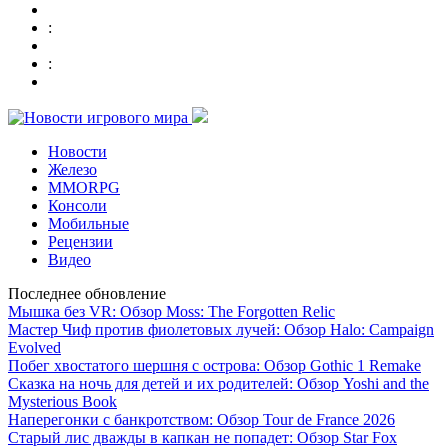
:
:
Новости
Железо
MMORPG
Консоли
Мобильные
Рецензии
Видео
Последнее обновление
Мышка без VR: Обзор Moss: The Forgotten Relic
Мастер Чиф против фиолетовых лучей: Обзор Halo: Campaign
Evolved
Побег хвостатого шершня с острова: Обзор Gothic 1 Remake
Сказка на ночь для детей и их родителей: Обзор Yoshi and the
Mysterious Book
Наперегонки с банкротством: Обзор Tour de France 2026
Старый лис дважды в капкан не попадет: Обзор Star Fox