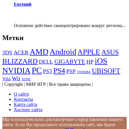
Евгений
Основное действие сконцентрировано вокруг региона...
Метки
AMD
Android
APPLE
ASUS
ACER
3DS
iOS
BLIZZARD
GIGABYTE
DELL
HP
PC
NVIDIA
PS4
UBISOFT
PS3
PSP
TOSHIBA
Wii
Vita
XONE
| Copyright | МИР ИГР | Все права защищены |
О сайте
Контакты
Карта сайта
Хостинг сайта
Мы используем куки для наилучшего представления нашего
сайта. Если Вы продолжите использовать сайт, мы будем