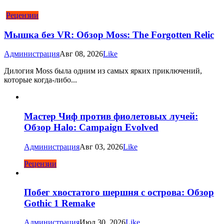
Рецензии
Мышка без VR: Обзор Moss: The Forgotten Relic
Администрация
Авг 08, 2026
Like
Дилогия Moss была одним из самых ярких приключений,
которые когда-либо...
Мастер Чиф против фиолетовых лучей:
Обзор Halo: Campaign Evolved
Администрация
Авг 03, 2026
Like
Рецензии
Побег хвостатого шершня с острова: Обзор
Gothic 1 Remake
Администрация
Июл 30, 2026
Like