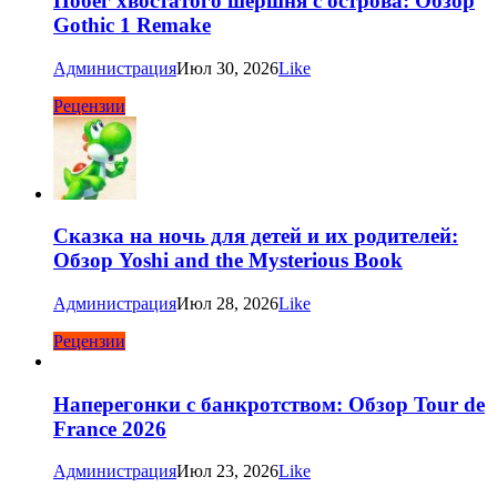
Побег хвостатого шершня с острова: Обзор
Gothic 1 Remake
Администрация
Июл 30, 2026
Like
Рецензии
Сказка на ночь для детей и их родителей:
Обзор Yoshi and the Mysterious Book
Администрация
Июл 28, 2026
Like
Рецензии
Наперегонки с банкротством: Обзор Tour de
France 2026
Администрация
Июл 23, 2026
Like