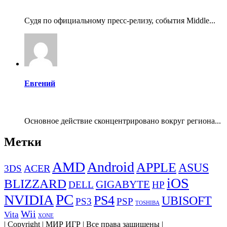
Судя по официальному пресс-релизу, события Middle...
Евгений
Основное действие сконцентрировано вокруг региона...
Метки
AMD
Android
APPLE
ASUS
ACER
3DS
iOS
BLIZZARD
GIGABYTE
DELL
HP
PC
NVIDIA
PS4
UBISOFT
PS3
PSP
TOSHIBA
Wii
Vita
XONE
| Copyright | МИР ИГР | Все права защищены |