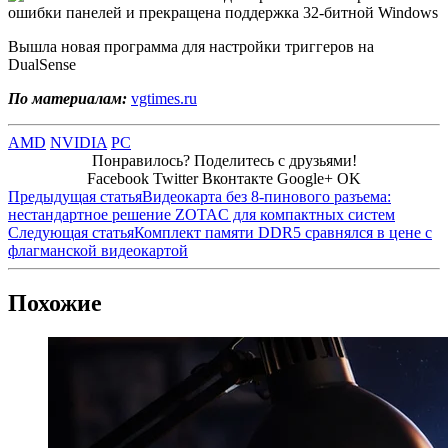
Вышла новая программа для настройки триггеров на
DualSense
По материалам:
vgtimes.ru
AMD
NVIDIA
PC
Понравилось? Поделитесь с друзьями!
Facebook
Twitter
Вконтакте
Google+
OK
Предыдущая статья
Видеокарта без 8-пинового разъема:
нестандартное решение ZOTAC для компактных систем
Следующая статья
Комплект памяти DDR5 сравнялся в цене с
флагманской видеокартой
Похожие