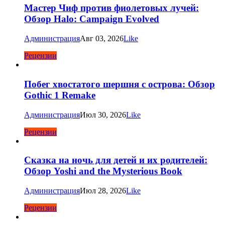
Мастер Чиф против фиолетовых лучей:
Обзор Halo: Campaign Evolved
Администрация
Авг 03, 2026
Like
Рецензии
Побег хвостатого шершня с острова: Обзор
Gothic 1 Remake
Администрация
Июл 30, 2026
Like
Рецензии
Сказка на ночь для детей и их родителей:
Обзор Yoshi and the Mysterious Book
Администрация
Июл 28, 2026
Like
Рецензии