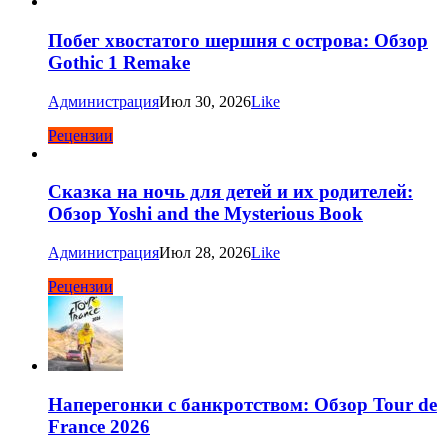
Побег хвостатого шершня с острова: Обзор
Gothic 1 Remake
Администрация
Июл 30, 2026
Like
Рецензии
Сказка на ночь для детей и их родителей:
Обзор Yoshi and the Mysterious Book
Администрация
Июл 28, 2026
Like
Рецензии
Наперегонки с банкротством: Обзор Tour de
France 2026