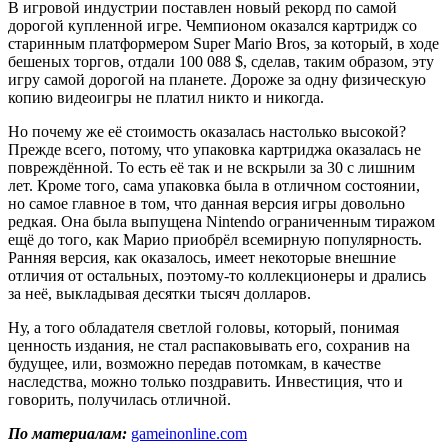
В игровой индустрии поставлен новый рекорд по самой
дорогой купленной игре. Чемпионом оказался картридж со
старинным платформером Super Mario Bros, за который, в ходе
бешеных торгов, отдали 100 088 $, сделав, таким образом, эту
игру самой дорогой на планете. Дороже за одну физическую
копию видеоигры не платил никто и никогда.
Но почему же её стоимость оказалась настолько высокой?
Прежде всего, потому, что упаковка картриджа оказалась не
повреждённой. То есть её так и не вскрыли за 30 с лишним
лет. Кроме того, сама упаковка была в отличном состоянии,
но самое главное в том, что данная версия игры довольно
редкая. Она была выпущена Nintendo ограниченным тиражом
ещё до того, как Марио приобрёл всемирную популярность.
Ранняя версия, как оказалось, имеет некоторые внешние
отличия от остальных, поэтому-то коллекционеры и дрались
за неё, выкладывая десятки тысяч долларов.
Ну, а того обладателя светлой головы, который, понимая
ценность издания, не стал распаковывать его, сохранив на
будущее, или, возможно передав потомкам, в качестве
наследства, можно только поздравить. Инвестиция, что и
говорить, получилась отличной.
По материалам:
gameinonline.com