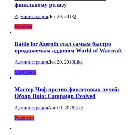
финальному релизу
Администрация
Дек 20, 2018
2
Новости
Battle for Azeroth стал самым быстро
продаваемым аддоном World of Warcraft
Администрация
Дек 20, 2018
Like
MMORPG
Мастер Чиф против фиолетовых лучей:
Обзор Halo: Campaign Evolved
Администрация
Авг 03, 2026
Like
Рецензии