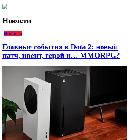
Новости
Новости
Главные события в Dota 2: новый
патч, ивент, герой и… MMORPG?