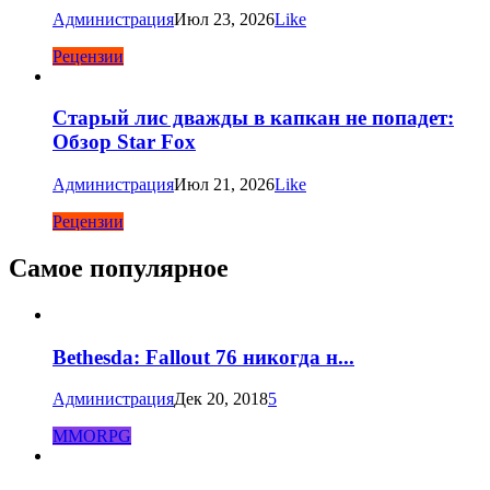
Администрация
Июл 23, 2026
Like
Рецензии
Старый лис дважды в капкан не попадет:
Обзор Star Fox
Администрация
Июл 21, 2026
Like
Рецензии
Самое популярное
Bethesda: Fallout 76 никогда н...
Администрация
Дек 20, 2018
5
MMORPG