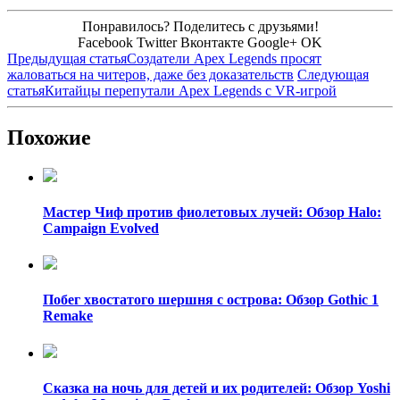
Понравилось? Поделитесь с друзьями!
Facebook
Twitter
Вконтакте
Google+
OK
Предыдущая статья
Создатели Apex Legends просят
жаловаться на читеров, даже без доказательств
Следующая
статья
Китайцы перепутали Apex Legends с VR-игрой
Похожие
Мастер Чиф против фиолетовых лучей: Обзор Halo:
Campaign Evolved
Побег хвостатого шершня с острова: Обзор Gothic 1
Remake
Сказка на ночь для детей и их родителей: Обзор Yoshi