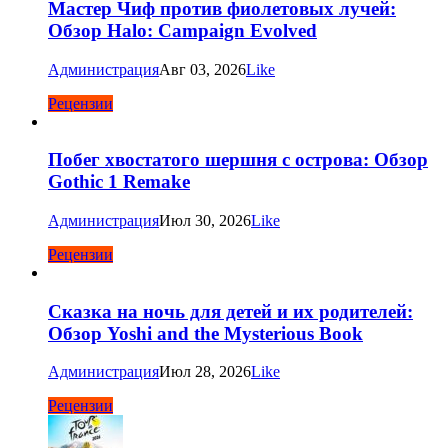
Мастер Чиф против фиолетовых лучей:
Обзор Halo: Campaign Evolved
Администрация
Авг 03, 2026
Like
Рецензии
Побег хвостатого шершня с острова: Обзор
Gothic 1 Remake
Администрация
Июл 30, 2026
Like
Рецензии
Сказка на ночь для детей и их родителей:
Обзор Yoshi and the Mysterious Book
Администрация
Июл 28, 2026
Like
Рецензии