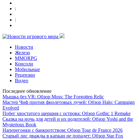
:
:
Новости
Железо
MMORPG
Консоли
Мобильные
Рецензии
Видео
Последнее обновление
Мышка без VR: Обзор Moss: The Forgotten Relic
Мастер Чиф против фиолетовых лучей: Обзор Halo: Campaign
Evolved
Побег хвостатого шершня с острова: Обзор Gothic 1 Remake
Сказка на ночь для детей и их родителей: Обзор Yoshi and the
Mysterious Book
Наперегонки с банкротством: Обзор Tour de France 2026
Старый лис дважды в капкан не попадет: Обзор Star Fox