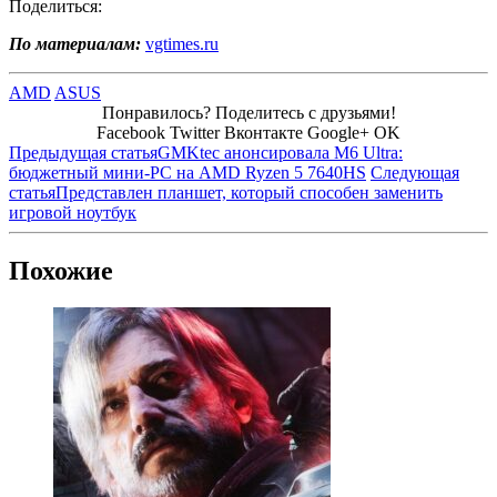
Поделиться:
По материалам:
vgtimes.ru
AMD
ASUS
Понравилось? Поделитесь с друзьями!
Facebook
Twitter
Вконтакте
Google+
OK
Предыдущая статья
GMKtec анонсировала M6 Ultra:
бюджетный мини-PC на AMD Ryzen 5 7640HS
Следующая
статья
Представлен планшет, который способен заменить
игровой ноутбук
Похожие