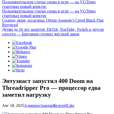
Пользовательские статьи снова в игре — на VGTimes
стартовал новый конкурс
Пользовательские статьи снова в игре — на VGTimes
стартовал новый конкурс
Солнце, море, ассасины: Обзор Assassin’s Creed Black Flag
Resynced
Детям до 16 лет запретят TikTok, YouTube, Twitch и другие
соцсети — Британия готовит жёсткий закон
Энтузиаст запустил 400 Doom на
Threadripper Pro — процессор едва
заметил нагрузку
Авг 18, 2025
Администрация
Железо
0
Like