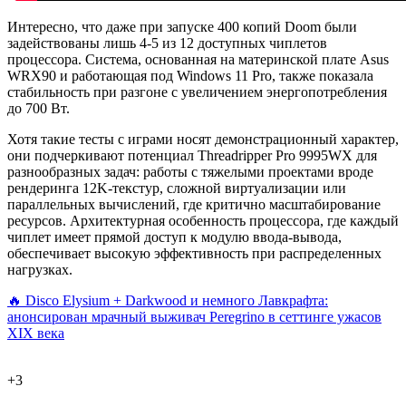
Интересно, что даже при запуске 400 копий Doom были
задействованы лишь 4-5 из 12 доступных чиплетов
процессора. Система, основанная на материнской плате Asus
WRX90 и работающая под Windows 11 Pro, также показала
стабильность при разгоне с увеличением энергопотребления
до 700 Вт.
Хотя такие тесты с играми носят демонстрационный характер,
они подчеркивают потенциал Threadripper Pro 9995WX для
разнообразных задач: работы с тяжелыми проектами вроде
рендеринга 12K-текстур, сложной виртуализации или
параллельных вычислений, где критично масштабирование
ресурсов. Архитектурная особенность процессора, где каждый
чиплет имеет прямой доступ к модулю ввода-вывода,
обеспечивает высокую эффективность при распределенных
нагрузках.
🔥 Disco Elysium + Darkwood и немного Лавкрафта:
анонсирован мрачный выживач Peregrino в сеттинге ужасов
XIX века
+3