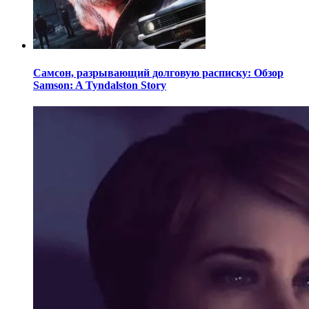
Самсон, разрывающий долговую расписку: Обзор
Samson: A Tyndalston Story