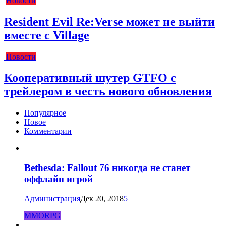
Новости
Resident Evil Re:Verse может не выйти
вместе с Village
Новости
Кооперативный шутер GTFO с
трейлером в честь нового обновления
Популярное
Новое
Комментарии
Bethesda: Fallout 76 никогда не станет
оффлайн игрой
Администрация
Дек 20, 2018
5
MMORPG