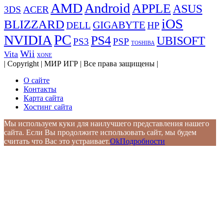
AMD
Android
APPLE
ASUS
ACER
3DS
iOS
BLIZZARD
GIGABYTE
DELL
HP
PC
NVIDIA
PS4
UBISOFT
PS3
PSP
TOSHIBA
Wii
Vita
XONE
| Copyright | МИР ИГР | Все права защищены |
О сайте
Контакты
Карта сайта
Хостинг сайта
Мы используем куки для наилучшего представления нашего
сайта. Если Вы продолжите использовать сайт, мы будем
считать что Вас это устраивает.
Ok
Подробности