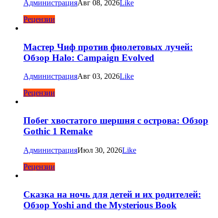
Администрация
Авг 08, 2026
Like
Рецензии
Мастер Чиф против фиолетовых лучей:
Обзор Halo: Campaign Evolved
Администрация
Авг 03, 2026
Like
Рецензии
Побег хвостатого шершня с острова: Обзор
Gothic 1 Remake
Администрация
Июл 30, 2026
Like
Рецензии
Сказка на ночь для детей и их родителей:
Обзор Yoshi and the Mysterious Book